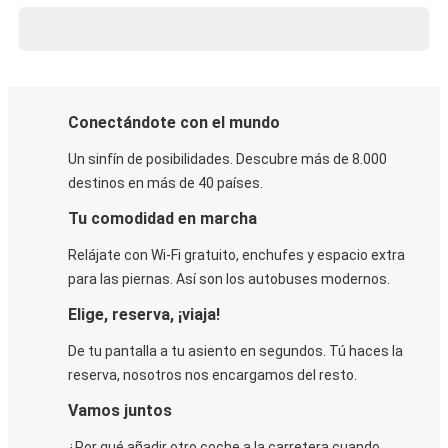
Conectándote con el mundo
Un sinfín de posibilidades. Descubre más de 8.000
destinos en más de 40 países.
Tu comodidad en marcha
Relájate con Wi-Fi gratuito, enchufes y espacio extra
para las piernas. Así son los autobuses modernos.
Elige, reserva, ¡viaja!
De tu pantalla a tu asiento en segundos. Tú haces la
reserva, nosotros nos encargamos del resto.
Vamos juntos
¿Por qué añadir otro coche a la carretera cuando