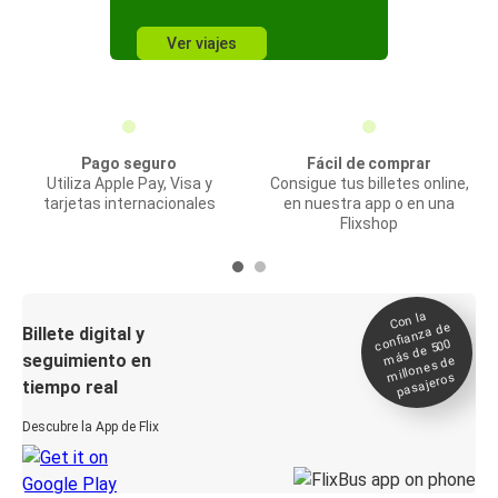
Ver viajes
Pago seguro
Fácil de comprar
Utiliza Apple Pay, Visa y
Consigue tus billetes online,
tarjetas internacionales
en nuestra app o en una
Flixshop
Con la
confianza de
Billete digital y
más de 500
seguimiento en
millones de
pasajeros
tiempo real
Descubre la App de Flix