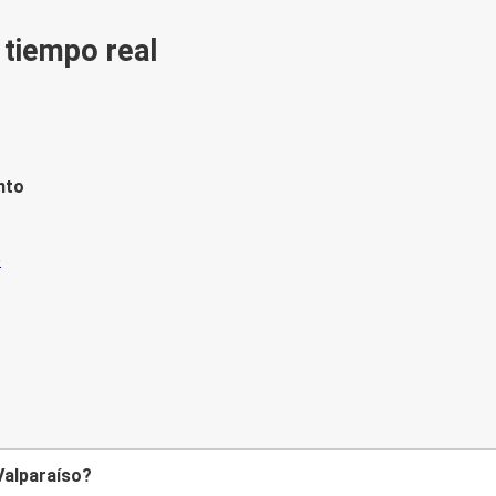
n tiempo real
nto
 Valparaíso?