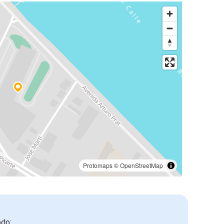
Protomaps
©
OpenStreetMap
odo: