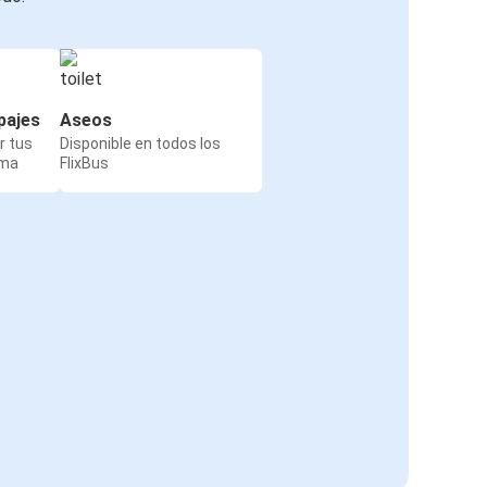
pajes
Aseos
r tus
Disponible en todos los
rma
FlixBus