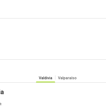
Valdivia
Valparaíso
ia
e.