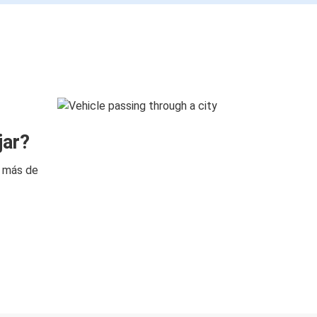
jar?
n más de