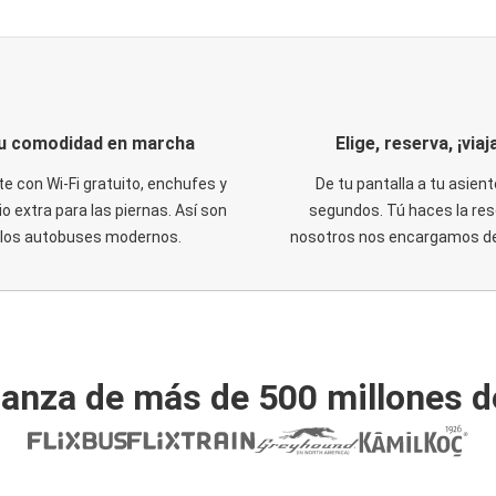
u comodidad en marcha
Elige, reserva, ¡viaja
te con Wi-Fi gratuito, enchufes y
De tu pantalla a tu asient
o extra para las piernas. Así son
segundos. Tú haces la res
los autobuses modernos.
nosotros nos encargamos del
ianza de más de 500 millones d