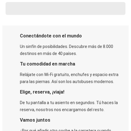
Conectándote con el mundo
Un sinfín de posibilidades. Descubre más de 8.000
destinos en más de 40 países.
Tu comodidad en marcha
Relájate con Wi-Fi gratuito, enchufes y espacio extra
para las piernas. Así son los autobuses modernos.
Elige, reserva, ¡viaja!
De tu pantalla a tu asiento en segundos. Tú haces la
reserva, nosotros nos encargamos del resto.
Vamos juntos
¿Por qué añadir otro coche a la carretera cuando