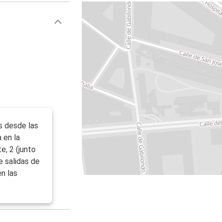
s desde las
 en la
e, 2 (junto
e salidas de
en las