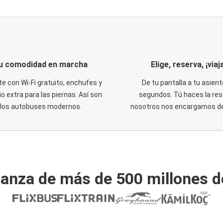
u comodidad en marcha
Elige, reserva, ¡viaja
te con Wi-Fi gratuito, enchufes y
De tu pantalla a tu asient
o extra para las piernas. Así son
segundos. Tú haces la res
los autobuses modernos.
nosotros nos encargamos del
ianza de más de 500 millones d