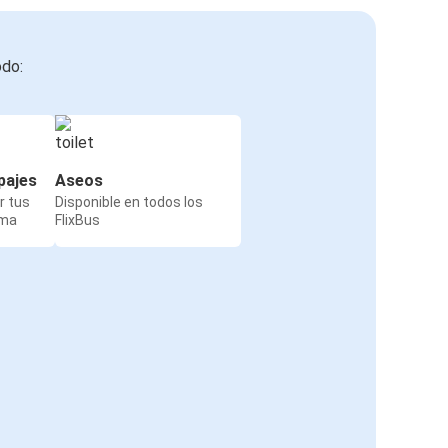
odo:
pajes
Aseos
r tus
Disponible en todos los
rma
FlixBus