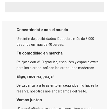
Conectándote con el mundo
Un sinfín de posibilidades. Descubre más de 8.000
destinos en más de 40 países.
Tu comodidad en marcha
Relájate con Wi-Fi gratuito, enchufes y espacio extra
para las piernas. Así son los autobuses modernos.
Elige, reserva, ¡viaja!
De tu pantalla a tu asiento en segundos. Tú haces la
reserva, nosotros nos encargamos del resto.
Vamos juntos
¿Por qué añadir otro coche a la carretera cuando