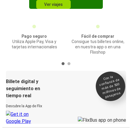
Ver viajes
Pago seguro
Fácil de comprar
Utiliza Apple Pay, Visa y
Consigue tus billetes online,
tarjetas internacionales
en nuestra app o en una
Flixshop
Con la
confianza de
Billete digital y
más de 500
seguimiento en
millones de
pasajeros
tiempo real
Descubre la App de Flix