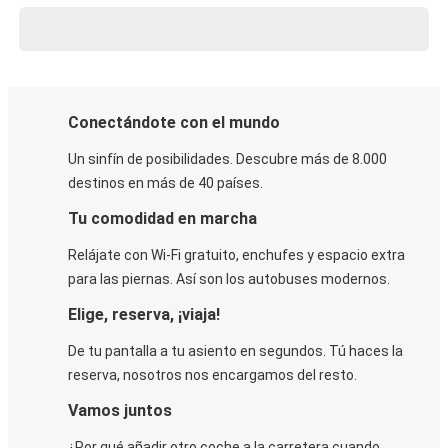
Conectándote con el mundo
Un sinfín de posibilidades. Descubre más de 8.000
destinos en más de 40 países.
Tu comodidad en marcha
Relájate con Wi-Fi gratuito, enchufes y espacio extra
para las piernas. Así son los autobuses modernos.
Elige, reserva, ¡viaja!
De tu pantalla a tu asiento en segundos. Tú haces la
reserva, nosotros nos encargamos del resto.
Vamos juntos
¿Por qué añadir otro coche a la carretera cuando