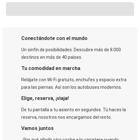
Conectándote con el mundo
Un sinfín de posibilidades. Descubre más de 8.000
destinos en más de 40 países.
Tu comodidad en marcha
Relájate con Wi-Fi gratuito, enchufes y espacio extra
para las piernas. Así son los autobuses modernos.
Elige, reserva, ¡viaja!
De tu pantalla a tu asiento en segundos. Tú haces la
reserva, nosotros nos encargamos del resto.
Vamos juntos
¿Por qué añadir otro coche a la carretera cuando