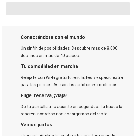
Conectándote con el mundo
Un sinfín de posibilidades. Descubre más de 8.000
destinos en más de 40 países.
Tu comodidad en marcha
Relájate con Wi-Fi gratuito, enchufes y espacio extra
para las piernas. Así son los autobuses modernos.
Elige, reserva, ¡viaja!
De tu pantalla a tu asiento en segundos. Tú haces la
reserva, nosotros nos encargamos del resto.
Vamos juntos
¿Por qué añadir otro coche a la carretera cuando