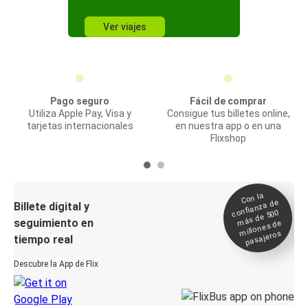
Ver viajes
Pago seguro
Fácil de comprar
Utiliza Apple Pay, Visa y
Consigue tus billetes online,
tarjetas internacionales
en nuestra app o en una
Flixshop
Con la
confianza de
Billete digital y
más de 500
seguimiento en
millones de
pasajeros
tiempo real
Descubre la App de Flix