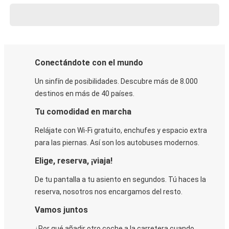
Conectándote con el mundo
Un sinfín de posibilidades. Descubre más de 8.000
destinos en más de 40 países.
Tu comodidad en marcha
Relájate con Wi-Fi gratuito, enchufes y espacio extra
para las piernas. Así son los autobuses modernos.
Elige, reserva, ¡viaja!
De tu pantalla a tu asiento en segundos. Tú haces la
reserva, nosotros nos encargamos del resto.
Vamos juntos
¿Por qué añadir otro coche a la carretera cuando