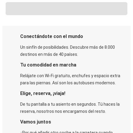
Conectándote con el mundo
Un sinfín de posibilidades. Descubre más de 8.000
destinos en más de 40 países.
Tu comodidad en marcha
Relájate con Wi-Fi gratuito, enchufes y espacio extra
para las piernas. Así son los autobuses modernos.
Elige, reserva, ¡viaja!
De tu pantalla a tu asiento en segundos. Tú haces la
reserva, nosotros nos encargamos del resto.
Vamos juntos
¿Por qué añadir otro coche a la carretera cuando