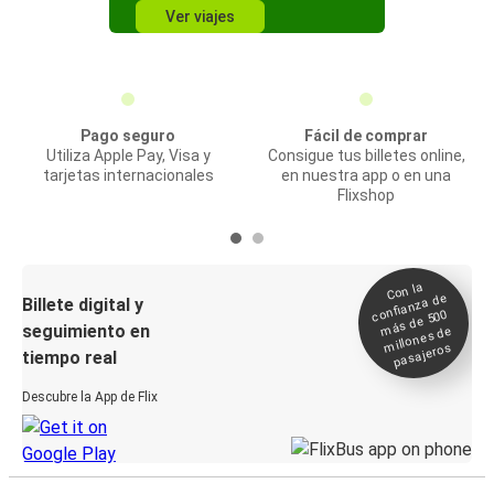
Ver viajes
Pago seguro
Fácil de comprar
Utiliza Apple Pay, Visa y
Consigue tus billetes online,
tarjetas internacionales
en nuestra app o en una
Flixshop
Con la
confianza de
Billete digital y
más de 500
seguimiento en
millones de
pasajeros
tiempo real
Descubre la App de Flix