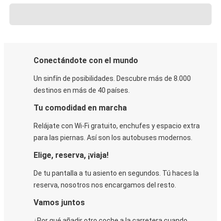
Conectándote con el mundo
Un sinfín de posibilidades. Descubre más de 8.000
destinos en más de 40 países.
Tu comodidad en marcha
Relájate con Wi-Fi gratuito, enchufes y espacio extra
para las piernas. Así son los autobuses modernos.
Elige, reserva, ¡viaja!
De tu pantalla a tu asiento en segundos. Tú haces la
reserva, nosotros nos encargamos del resto.
Vamos juntos
¿Por qué añadir otro coche a la carretera cuando