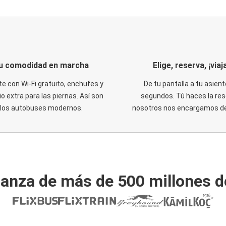
u comodidad en marcha
Elige, reserva, ¡viaja
te con Wi-Fi gratuito, enchufes y
De tu pantalla a tu asient
o extra para las piernas. Así son
segundos. Tú haces la res
los autobuses modernos.
nosotros nos encargamos del
ianza de más de 500 millones d