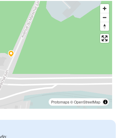
Protomaps
©
OpenStreetMap
odo: