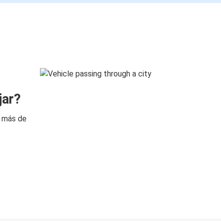
jar?
n más de