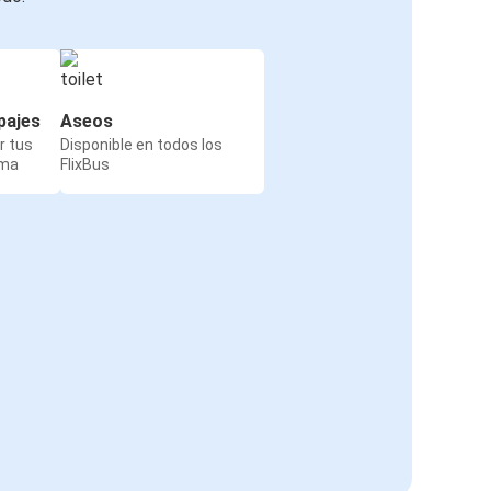
pajes
Aseos
r tus
Disponible en todos los
rma
FlixBus