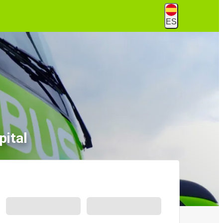
ES
pital