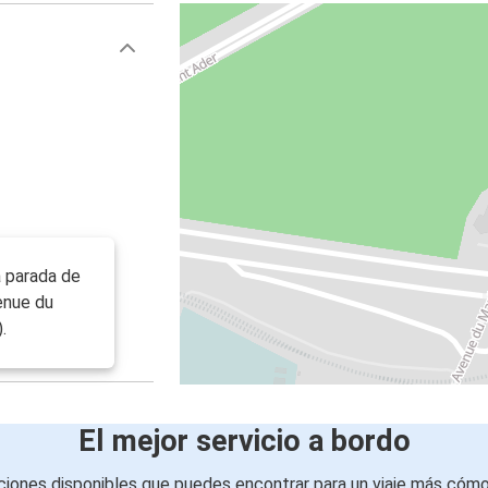
va parada de
enue du
.
El mejor servicio a bordo
iones disponibles que puedes encontrar para un viaje más cóm