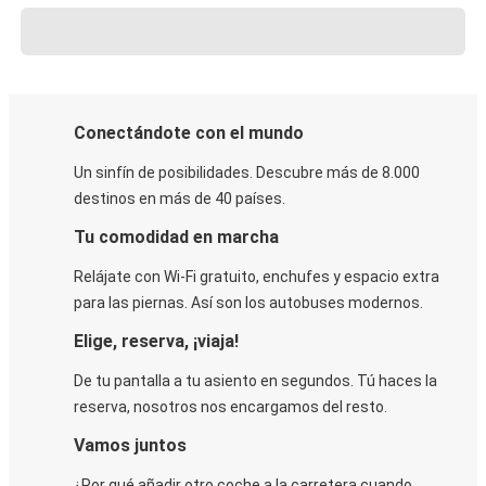
Conectándote con el mundo
Un sinfín de posibilidades. Descubre más de 8.000
destinos en más de 40 países.
Tu comodidad en marcha
Relájate con Wi-Fi gratuito, enchufes y espacio extra
para las piernas. Así son los autobuses modernos.
Elige, reserva, ¡viaja!
De tu pantalla a tu asiento en segundos. Tú haces la
reserva, nosotros nos encargamos del resto.
Vamos juntos
¿Por qué añadir otro coche a la carretera cuando