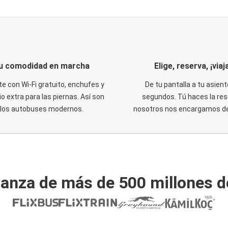
u comodidad en marcha
Elige, reserva, ¡viaja
te con Wi-Fi gratuito, enchufes y
De tu pantalla a tu asient
o extra para las piernas. Así son
segundos. Tú haces la res
los autobuses modernos.
nosotros nos encargamos del
ianza de más de 500 millones d