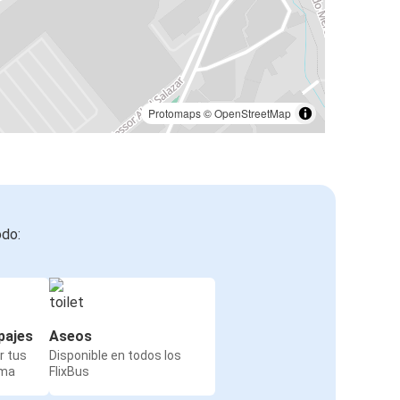
Protomaps
©
OpenStreetMap
odo:
pajes
Aseos
r tus
Disponible en todos los
rma
FlixBus