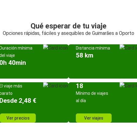
Qué esperar de tu viaje
Opciones rápidas, fáciles y asequibles de Guimarães a Oporto
Duración mínima
Distancia mínima
58 km
del viaje
0h 40min
18
El viaje más
barato
Mínimo de viajes
Desde 2,48 €
al día
Ver precios
Ver viajes