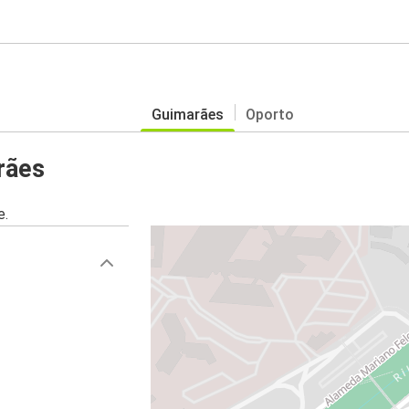
Guimarães
Oporto
rães
e.