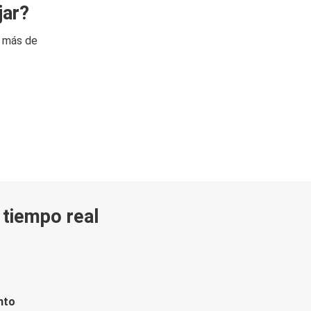
jar?
n más de
n tiempo real
nto