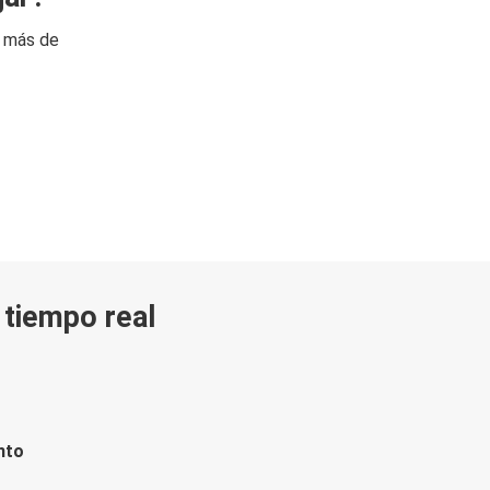
n más de
n tiempo real
nto