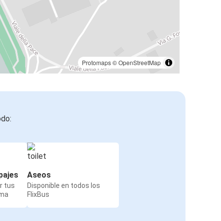
Protomaps
©
OpenStreetMap
odo:
pajes
Aseos
r tus
Disponible en todos los
rma
FlixBus