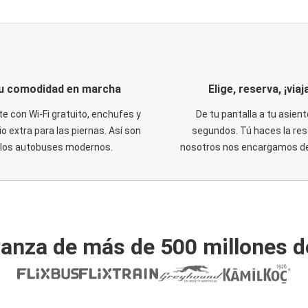
u comodidad en marcha
Elige, reserva, ¡viaja
te con Wi-Fi gratuito, enchufes y
De tu pantalla a tu asient
o extra para las piernas. Así son
segundos. Tú haces la res
los autobuses modernos.
nosotros nos encargamos del
ianza de más de 500 millones d