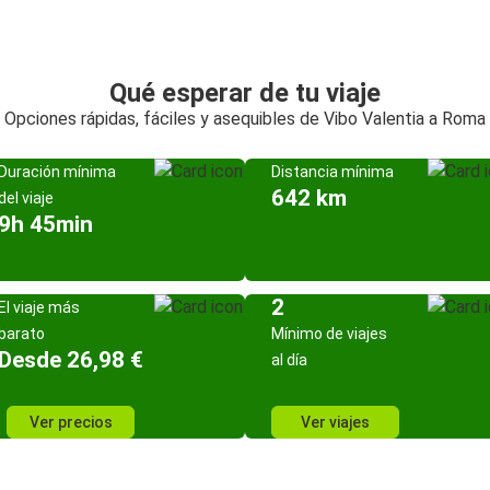
Qué esperar de tu viaje
Opciones rápidas, fáciles y asequibles de Vibo Valentia a Roma
Duración mínima
Distancia mínima
642 km
del viaje
9h 45min
2
El viaje más
barato
Mínimo de viajes
Desde 26,98 €
al día
Ver precios
Ver viajes