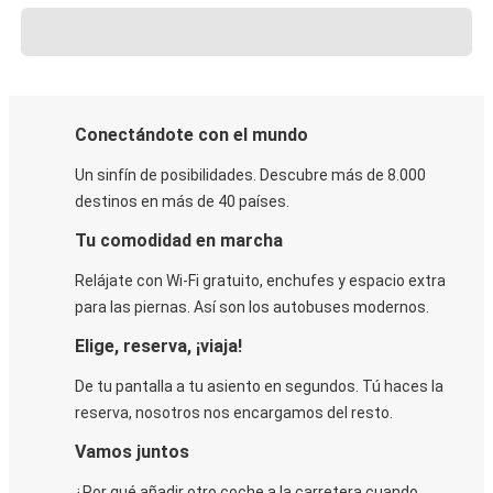
Conectándote con el mundo
Un sinfín de posibilidades. Descubre más de 8.000
destinos en más de 40 países.
Tu comodidad en marcha
Relájate con Wi-Fi gratuito, enchufes y espacio extra
para las piernas. Así son los autobuses modernos.
Elige, reserva, ¡viaja!
De tu pantalla a tu asiento en segundos. Tú haces la
reserva, nosotros nos encargamos del resto.
Vamos juntos
¿Por qué añadir otro coche a la carretera cuando