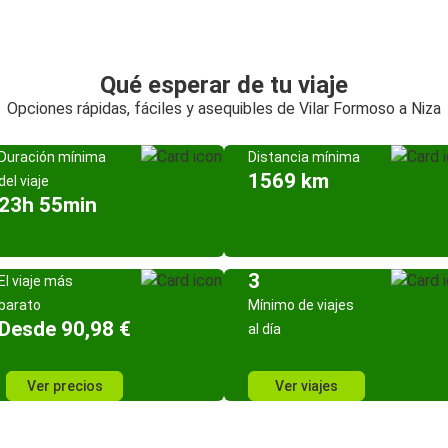
Qué esperar de tu viaje
Opciones rápidas, fáciles y asequibles de Vilar Formoso a Niza
Duración mínima
Distancia mínima
1569 km
del viaje
23h 55min
3
El viaje más
barato
Mínimo de viajes
Desde 90,98 €
al día
Ver precios
Ver viajes