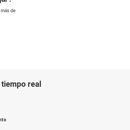
n más de
n tiempo real
nto