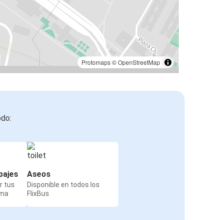
Protomaps
©
OpenStreetMap
odo:
pajes
Aseos
r tus
Disponible en todos los
rma
FlixBus