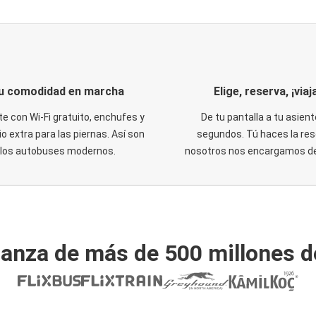
u comodidad en marcha
Elige, reserva, ¡viaja
te con Wi-Fi gratuito, enchufes y
De tu pantalla a tu asient
o extra para las piernas. Así son
segundos. Tú haces la res
los autobuses modernos.
nosotros nos encargamos del
ianza de más de 500 millones d