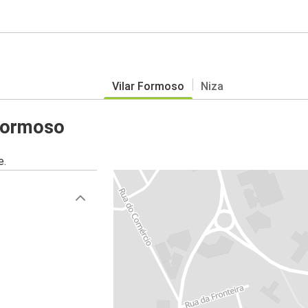
Vilar Formoso
Niza
 Formoso
e.