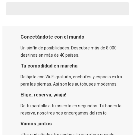
Conectándote con el mundo
Un sinfín de posibilidades. Descubre más de 8.000
destinos en más de 40 países.
Tu comodidad en marcha
Relájate con Wi-Fi gratuito, enchufes y espacio extra
para las piernas. Así son los autobuses modernos.
Elige, reserva, ¡viaja!
De tu pantalla a tu asiento en segundos. Tú haces la
reserva, nosotros nos encargamos del resto.
Vamos juntos
¿Por qué añadir otro coche a la carretera cuando