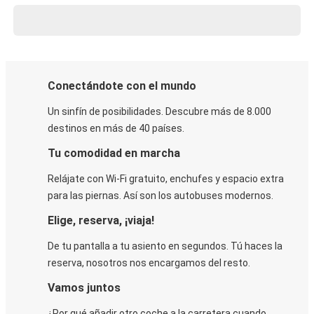
Conectándote con el mundo
Un sinfín de posibilidades. Descubre más de 8.000
destinos en más de 40 países.
Tu comodidad en marcha
Relájate con Wi-Fi gratuito, enchufes y espacio extra
para las piernas. Así son los autobuses modernos.
Elige, reserva, ¡viaja!
De tu pantalla a tu asiento en segundos. Tú haces la
reserva, nosotros nos encargamos del resto.
Vamos juntos
¿Por qué añadir otro coche a la carretera cuando