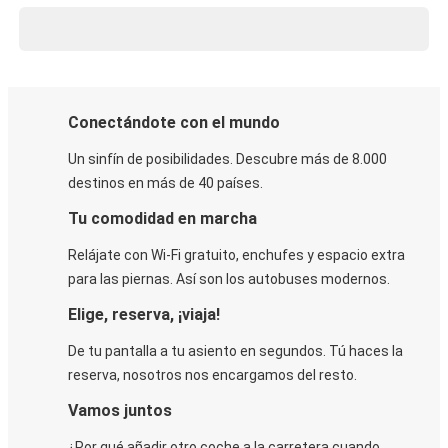
Conectándote con el mundo
Un sinfín de posibilidades. Descubre más de 8.000
destinos en más de 40 países.
Tu comodidad en marcha
Relájate con Wi-Fi gratuito, enchufes y espacio extra
para las piernas. Así son los autobuses modernos.
Elige, reserva, ¡viaja!
De tu pantalla a tu asiento en segundos. Tú haces la
reserva, nosotros nos encargamos del resto.
Vamos juntos
¿Por qué añadir otro coche a la carretera cuando