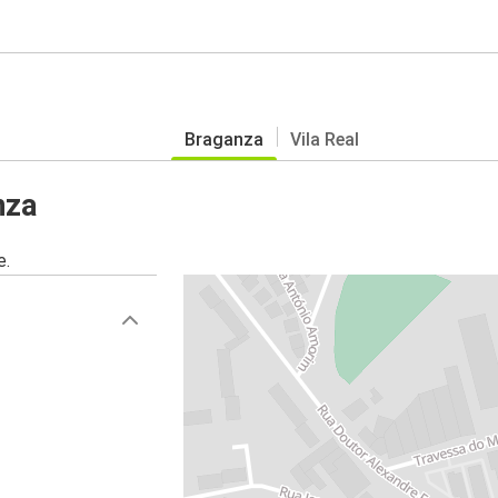
Braganza
Vila Real
nza
e.