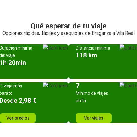
Qué esperar de tu viaje
Opciones rápidas, fáciles y asequibles de Braganza a Vila Real
Duración mínima
Distancia mínima
118 km
del viaje
1h 20min
7
El viaje más
barato
Mínimo de viajes
Desde 2,98 €
al día
Ver precios
Ver viajes