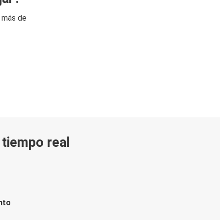
n más de
n tiempo real
nto