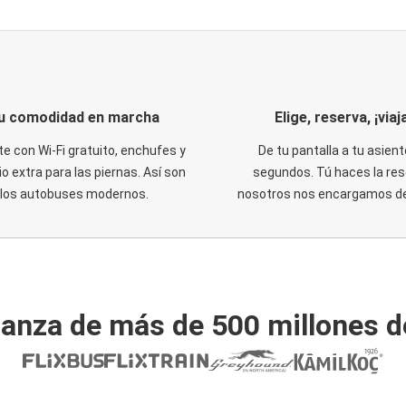
u comodidad en marcha
Elige, reserva, ¡viaja
te con Wi-Fi gratuito, enchufes y
De tu pantalla a tu asient
o extra para las piernas. Así son
segundos. Tú haces la res
los autobuses modernos.
nosotros nos encargamos del
ianza de más de 500 millones d