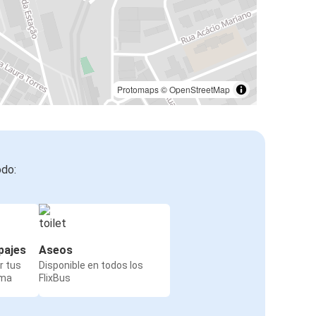
Protomaps
©
OpenStreetMap
odo:
pajes
Aseos
r tus
Disponible en todos los
rma
FlixBus