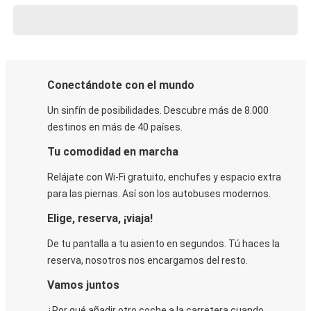
Conectándote con el mundo
Un sinfín de posibilidades. Descubre más de 8.000
destinos en más de 40 países.
Tu comodidad en marcha
Relájate con Wi-Fi gratuito, enchufes y espacio extra
para las piernas. Así son los autobuses modernos.
Elige, reserva, ¡viaja!
De tu pantalla a tu asiento en segundos. Tú haces la
reserva, nosotros nos encargamos del resto.
Vamos juntos
¿Por qué añadir otro coche a la carretera cuando