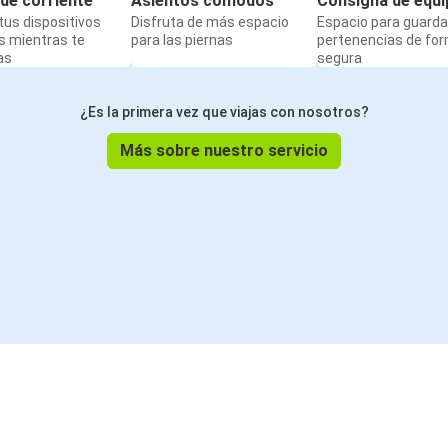
de corriente
Asientos cómodos
Consigna de equi
us dispositivos
Disfruta de más espacio
Espacio para guarda
s mientras te
para las piernas
pertenencias de fo
as
segura
¿Es la primera vez que viajas con nosotros?
Más sobre nuestro servicio