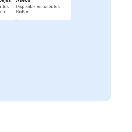
pajes
Aseos
r tus
Disponible en todos los
rma
FlixBus