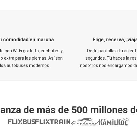
u comodidad en marcha
Elige, reserva, ¡viaja
te con Wi-Fi gratuito, enchufes y
De tu pantalla a tu asient
o extra para las piernas. Así son
segundos. Tú haces la res
los autobuses modernos.
nosotros nos encargamos del
ianza de más de 500 millones d