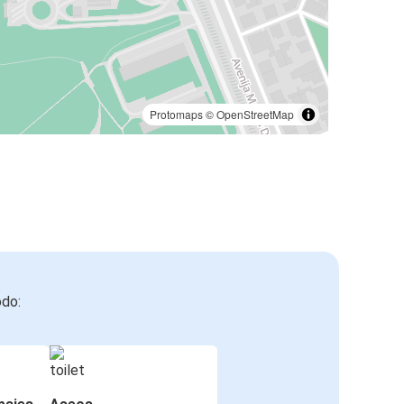
Protomaps
©
OpenStreetMap
odo: