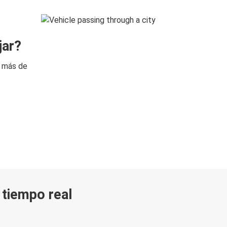
jar?
n más de
n tiempo real