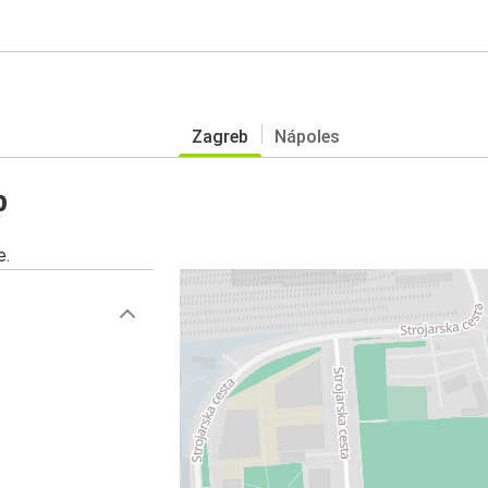
Zagreb
Nápoles
b
e.