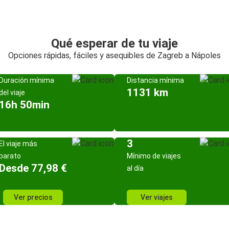
Qué esperar de tu viaje
Opciones rápidas, fáciles y asequibles de Zagreb a Nápoles
Duración mínima
Distancia mínima
1131 km
del viaje
16h 50min
3
El viaje más
barato
Mínimo de viajes
Desde 77,98 €
al día
Ver precios
Ver viajes