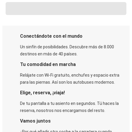
Conectándote con el mundo
Un sinfín de posibilidades. Descubre más de 8.000
destinos en más de 40 países.
Tu comodidad en marcha
Relájate con Wi-Fi gratuito, enchufes y espacio extra
para las piernas. Así son los autobuses modernos.
Elige, reserva, ¡viaja!
De tu pantalla a tu asiento en segundos. Tú haces la
reserva, nosotros nos encargamos del resto.
Vamos juntos
¿Por qué añadir otro coche a la carretera cuando