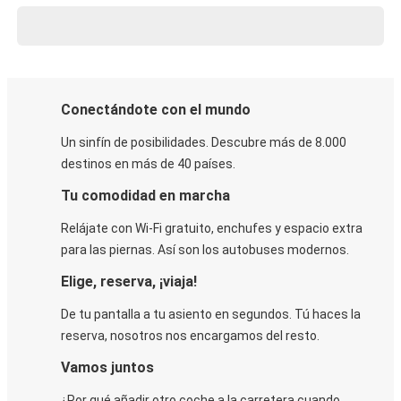
Conectándote con el mundo
Un sinfín de posibilidades. Descubre más de 8.000
destinos en más de 40 países.
Tu comodidad en marcha
Relájate con Wi-Fi gratuito, enchufes y espacio extra
para las piernas. Así son los autobuses modernos.
Elige, reserva, ¡viaja!
De tu pantalla a tu asiento en segundos. Tú haces la
reserva, nosotros nos encargamos del resto.
Vamos juntos
¿Por qué añadir otro coche a la carretera cuando