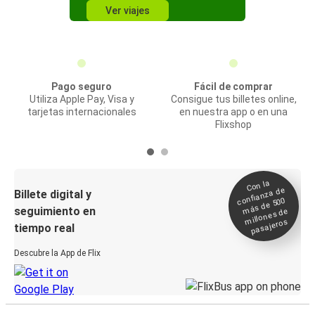
Ver viajes
Pago seguro
Fácil de comprar
Utiliza Apple Pay, Visa y
Consigue tus billetes online,
tarjetas internacionales
en nuestra app o en una
Flixshop
Con la
confianza de
Billete digital y
más de 500
seguimiento en
millones de
pasajeros
tiempo real
Descubre la App de Flix