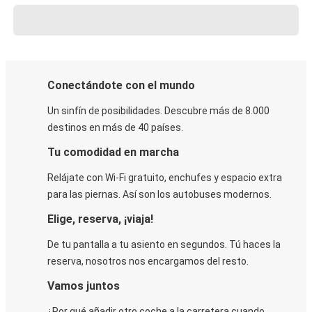
Conectándote con el mundo
Un sinfín de posibilidades. Descubre más de 8.000
destinos en más de 40 países.
Tu comodidad en marcha
Relájate con Wi-Fi gratuito, enchufes y espacio extra
para las piernas. Así son los autobuses modernos.
Elige, reserva, ¡viaja!
De tu pantalla a tu asiento en segundos. Tú haces la
reserva, nosotros nos encargamos del resto.
Vamos juntos
¿Por qué añadir otro coche a la carretera cuando