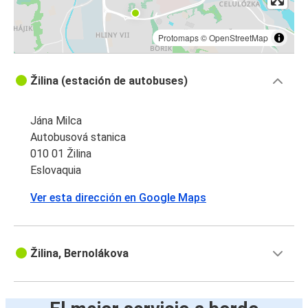
Protomaps
©
OpenStreetMap
Žilina (estación de autobuses)
Jána Milca
Autobusová stanica
010 01 Žilina
Eslovaquia
Ver esta dirección en Google Maps
Žilina, Bernolákova