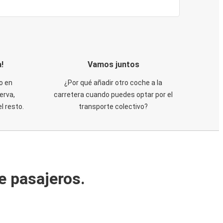
!
Vamos juntos
o en
¿Por qué añadir otro coche a la
erva,
carretera cuando puedes optar por el
 resto.
transporte colectivo?
e pasajeros.