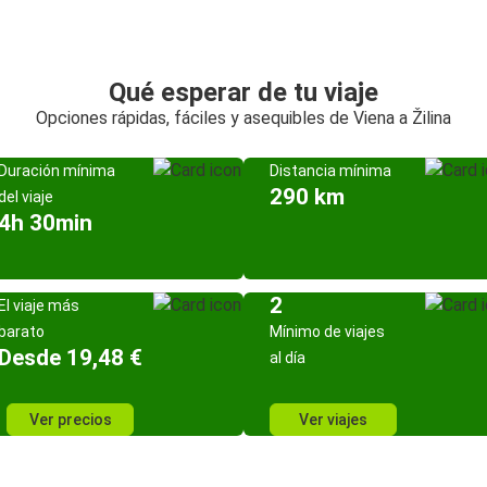
Qué esperar de tu viaje
Opciones rápidas, fáciles y asequibles de Viena a Žilina
Duración mínima
Distancia mínima
290 km
del viaje
4h 30min
2
El viaje más
barato
Mínimo de viajes
Desde 19,48 €
al día
Ver precios
Ver viajes