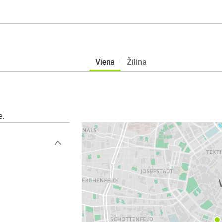
Viena
Žilina
e.