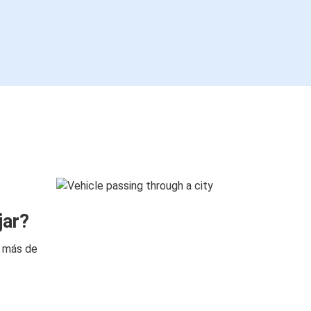
jar?
n más de