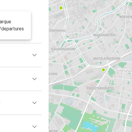
barque
n/departures
)