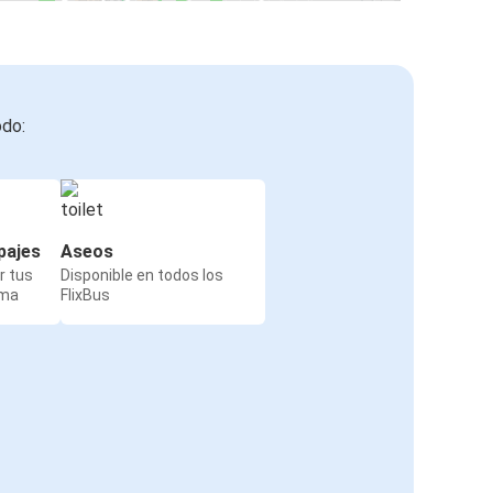
odo:
pajes
Aseos
r tus
Disponible en todos los
rma
FlixBus