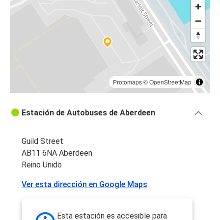
Aberdeen
Aberdeen
Stirling
Perth
Aberdeen
Protomaps
©
OpenStreetMap
Aberdeen
Estación de Autobuses de Aberdeen
Perth
Dunfermline
Guild Street
Aberdeen
AB11 6NA Aberdeen
Reino Unido
Aberdeen
Ver esta dirección en Google Maps
Dunfermline
Sheffield
Esta estación es accesible para