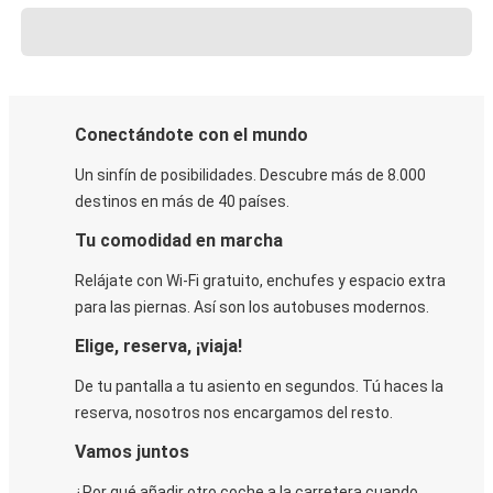
Conectándote con el mundo
Un sinfín de posibilidades. Descubre más de 8.000
destinos en más de 40 países.
Tu comodidad en marcha
Relájate con Wi-Fi gratuito, enchufes y espacio extra
para las piernas. Así son los autobuses modernos.
Elige, reserva, ¡viaja!
De tu pantalla a tu asiento en segundos. Tú haces la
reserva, nosotros nos encargamos del resto.
Vamos juntos
¿Por qué añadir otro coche a la carretera cuando