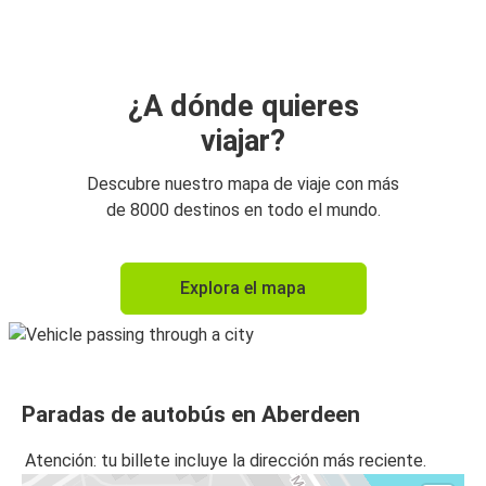
Aeropuerto de Edimburgo
Dundee
Aberdeen
¿A dónde quieres
viajar?
Aberdeen
Dundee
Descubre nuestro mapa de viaje con más
de 8000 destinos en todo el mundo.
Aeropuerto de Edimburgo
Aberdeen
Explora el mapa
Aberdeen
Aeropuerto de Glasgow
Stirling
Paradas de autobús en Aberdeen
Aberdeen
Atención: tu billete incluye la dirección más reciente.
Aeropuerto de Glasgow