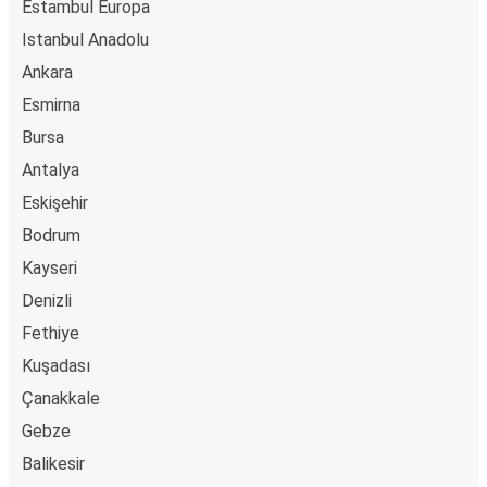
Estambul Europa
Istanbul Anadolu
Ankara
Esmirna
Bursa
Antalya
Eskişehir
Bodrum
Kayseri
Denizli
Fethiye
Kuşadası
Çanakkale
Gebze
Balikesir