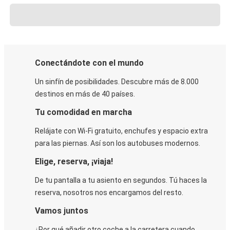
Conectándote con el mundo
Un sinfín de posibilidades. Descubre más de 8.000
destinos en más de 40 países.
Tu comodidad en marcha
Relájate con Wi-Fi gratuito, enchufes y espacio extra
para las piernas. Así son los autobuses modernos.
Elige, reserva, ¡viaja!
De tu pantalla a tu asiento en segundos. Tú haces la
reserva, nosotros nos encargamos del resto.
Vamos juntos
¿Por qué añadir otro coche a la carretera cuando