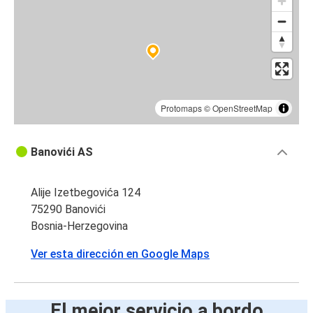
Protomaps
©
OpenStreetMap
Banovići AS
Alije Izetbegovića 124
75290 Banovići
Bosnia-Herzegovina
Ver esta dirección en Google Maps
El mejor servicio a bordo