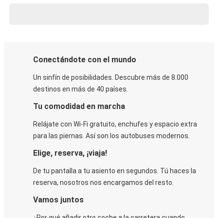
Conectándote con el mundo
Un sinfín de posibilidades. Descubre más de 8.000
destinos en más de 40 países.
Tu comodidad en marcha
Relájate con Wi-Fi gratuito, enchufes y espacio extra
para las piernas. Así son los autobuses modernos.
Elige, reserva, ¡viaja!
De tu pantalla a tu asiento en segundos. Tú haces la
reserva, nosotros nos encargamos del resto.
Vamos juntos
¿Por qué añadir otro coche a la carretera cuando