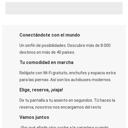
Conectándote con el mundo
Un sinfín de posibilidades. Descubre más de 8.000
destinos en más de 40 países.
Tu comodidad en marcha
Relájate con Wi-Fi gratuito, enchufes y espacio extra
para las piernas. Así son los autobuses modernos.
Elige, reserva, ¡viaja!
De tu pantalla a tu asiento en segundos. Tú haces la
reserva, nosotros nos encargamos del resto.
Vamos juntos
¿Por qué añadir otro coche a la carretera cuando