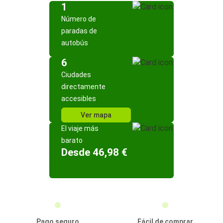
1
Número de
paradas de
autobús
6
Ciudades
directamente
accesibles
Ver mapa
El viaje más
barato
Desde 46,98 €
Pago seguro
Fácil de comprar