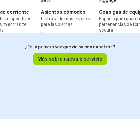
de corriente
Asientos cómodos
Consigna de equi
us dispositivos
Disfruta de más espacio
Espacio para guarda
s mientras te
para las piernas
pertenencias de fo
as
segura
¿Es la primera vez que viajas con nosotros?
Más sobre nuestro servicio