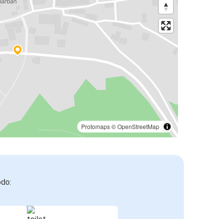
Protomaps
©
OpenStreetMap
odo: