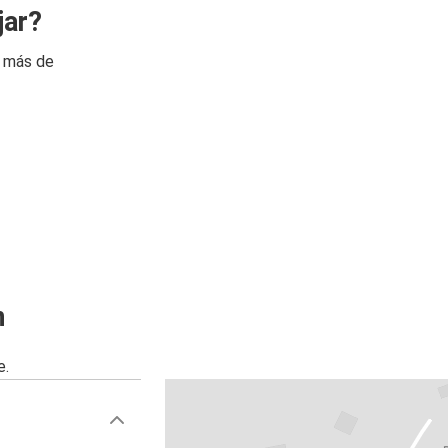
jar?
n más de
n
e.