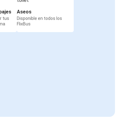
pajes
Aseos
r tus
Disponible en todos los
rma
FlixBus