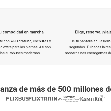
u comodidad en marcha
Elige, reserva, ¡viaja
te con Wi-Fi gratuito, enchufes y
De tu pantalla a tu asient
o extra para las piernas. Así son
segundos. Tú haces la res
los autobuses modernos.
nosotros nos encargamos del
ianza de más de 500 millones d