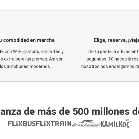
u comodidad en marcha
Elige, reserva, ¡viaja
te con Wi-Fi gratuito, enchufes y
De tu pantalla a tu asient
o extra para las piernas. Así son
segundos. Tú haces la res
los autobuses modernos.
nosotros nos encargamos del
ianza de más de 500 millones d