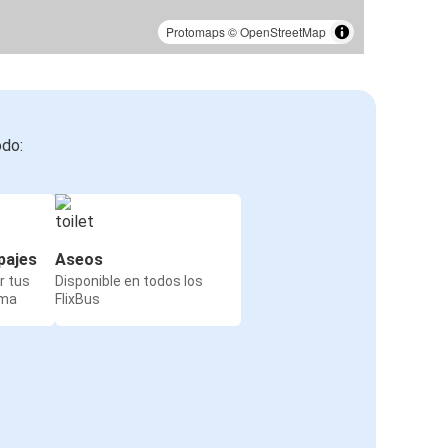
Protomaps
©
OpenStreetMap
odo:
pajes
Aseos
r tus
Disponible en todos los
rma
FlixBus