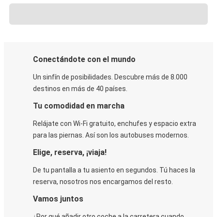
Conectándote con el mundo
Un sinfín de posibilidades. Descubre más de 8.000
destinos en más de 40 países.
Tu comodidad en marcha
Relájate con Wi-Fi gratuito, enchufes y espacio extra
para las piernas. Así son los autobuses modernos.
Elige, reserva, ¡viaja!
De tu pantalla a tu asiento en segundos. Tú haces la
reserva, nosotros nos encargamos del resto.
Vamos juntos
¿Por qué añadir otro coche a la carretera cuando