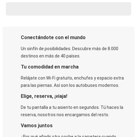
Conectándote con el mundo
Un sinfín de posibilidades. Descubre más de 8.000
destinos en más de 40 países.
Tu comodidad en marcha
Relájate con Wi-Fi gratuito, enchufes y espacio extra
para las piernas. Así son los autobuses modernos.
Elige, reserva, ¡viaja!
De tu pantalla a tu asiento en segundos. Tú haces la
reserva, nosotros nos encargamos del resto.
Vamos juntos
¿Por qué añadir otro coche a la carretera cuando