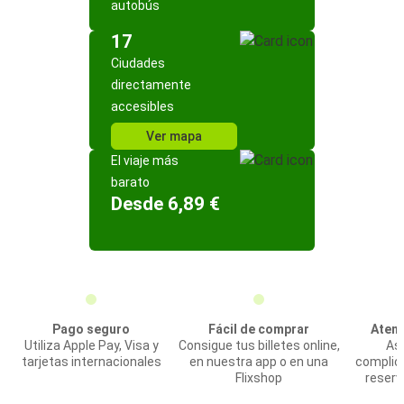
autobús
17
Ciudades
directamente
accesibles
Ver mapa
El viaje más
barato
Desde 6,89 €
Pago seguro
Fácil de comprar
Atenc
Utiliza Apple Pay, Visa y
Consigue tus billetes online,
Asi
tarjetas internacionales
en nuestra app o en una
complic
Flixshop
reserv