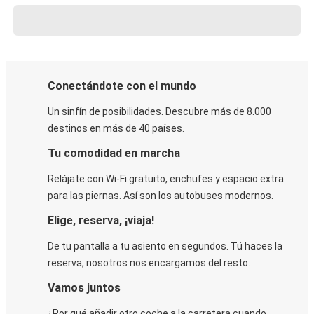
Conectándote con el mundo
Un sinfín de posibilidades. Descubre más de 8.000
destinos en más de 40 países.
Tu comodidad en marcha
Relájate con Wi-Fi gratuito, enchufes y espacio extra
para las piernas. Así son los autobuses modernos.
Elige, reserva, ¡viaja!
De tu pantalla a tu asiento en segundos. Tú haces la
reserva, nosotros nos encargamos del resto.
Vamos juntos
¿Por qué añadir otro coche a la carretera cuando