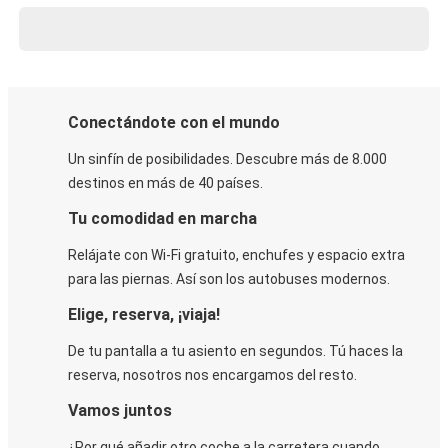
Conectándote con el mundo
Un sinfín de posibilidades. Descubre más de 8.000
destinos en más de 40 países.
Tu comodidad en marcha
Relájate con Wi-Fi gratuito, enchufes y espacio extra
para las piernas. Así son los autobuses modernos.
Elige, reserva, ¡viaja!
De tu pantalla a tu asiento en segundos. Tú haces la
reserva, nosotros nos encargamos del resto.
Vamos juntos
¿Por qué añadir otro coche a la carretera cuando