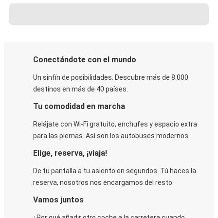
Conectándote con el mundo
Un sinfín de posibilidades. Descubre más de 8.000
destinos en más de 40 países.
Tu comodidad en marcha
Relájate con Wi-Fi gratuito, enchufes y espacio extra
para las piernas. Así son los autobuses modernos.
Elige, reserva, ¡viaja!
De tu pantalla a tu asiento en segundos. Tú haces la
reserva, nosotros nos encargamos del resto.
Vamos juntos
¿Por qué añadir otro coche a la carretera cuando