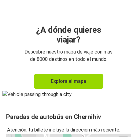
Aeropuerto de Varsovia (WAW)
Aeropuerto de Varsovia (WAW)
Chernihiv
¿A dónde quieres
viajar?
Descubre nuestro mapa de viaje con más
de 8000 destinos en todo el mundo.
Explora el mapa
Paradas de autobús en Chernihiv
Atención: tu billete incluye la dirección más reciente.