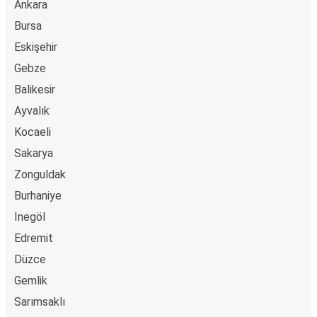
Ankara
Bursa
Eskişehir
Gebze
Balikesir
Ayvalık
Kocaeli
Sakarya
Zonguldak
Burhaniye
Inegöl
Edremit
Düzce
Gemlik
Sarımsaklı