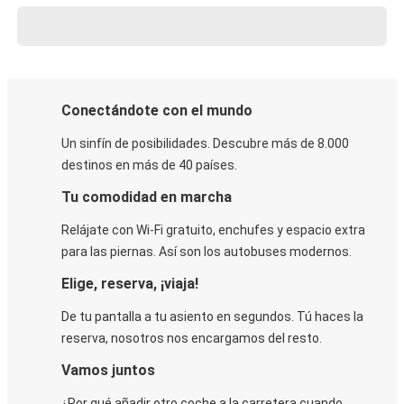
Conectándote con el mundo
Un sinfín de posibilidades. Descubre más de 8.000
destinos en más de 40 países.
Tu comodidad en marcha
Relájate con Wi-Fi gratuito, enchufes y espacio extra
para las piernas. Así son los autobuses modernos.
Elige, reserva, ¡viaja!
De tu pantalla a tu asiento en segundos. Tú haces la
reserva, nosotros nos encargamos del resto.
Vamos juntos
¿Por qué añadir otro coche a la carretera cuando