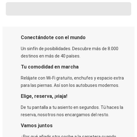
Conectándote con el mundo
Un sinfín de posibilidades. Descubre más de 8.000
destinos en más de 40 países.
Tu comodidad en marcha
Relájate con Wi-Fi gratuito, enchufes y espacio extra
para las piernas. Así son los autobuses modernos.
Elige, reserva, ¡viaja!
De tu pantalla a tu asiento en segundos. Tú haces la
reserva, nosotros nos encargamos del resto.
Vamos juntos
¿Por qué añadir otro coche a la carretera cuando