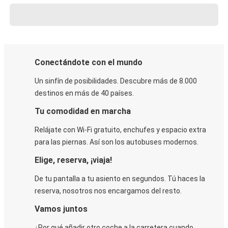
Conectándote con el mundo
Un sinfín de posibilidades. Descubre más de 8.000
destinos en más de 40 países.
Tu comodidad en marcha
Relájate con Wi-Fi gratuito, enchufes y espacio extra
para las piernas. Así son los autobuses modernos.
Elige, reserva, ¡viaja!
De tu pantalla a tu asiento en segundos. Tú haces la
reserva, nosotros nos encargamos del resto.
Vamos juntos
¿Por qué añadir otro coche a la carretera cuando