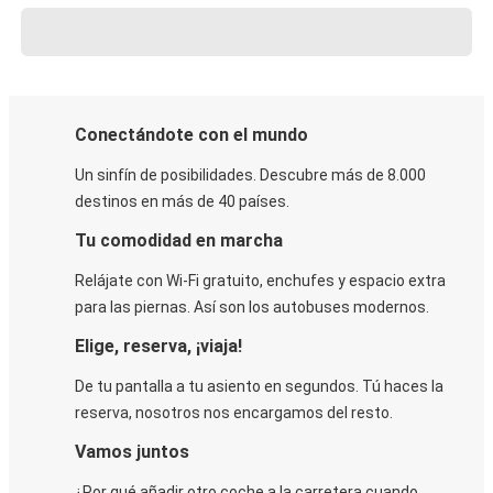
Conectándote con el mundo
Un sinfín de posibilidades. Descubre más de 8.000
destinos en más de 40 países.
Tu comodidad en marcha
Relájate con Wi-Fi gratuito, enchufes y espacio extra
para las piernas. Así son los autobuses modernos.
Elige, reserva, ¡viaja!
De tu pantalla a tu asiento en segundos. Tú haces la
reserva, nosotros nos encargamos del resto.
Vamos juntos
¿Por qué añadir otro coche a la carretera cuando