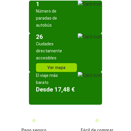
1
Número de
paradas de
autobús
26
Ciudades
directamente
accesibles
Ver mapa
El viaje más
barato
Desde 17,48 €
Pago seguro
Fácil de comprar