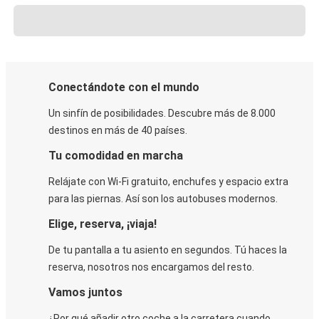
Conectándote con el mundo
Un sinfín de posibilidades. Descubre más de 8.000
destinos en más de 40 países.
Tu comodidad en marcha
Relájate con Wi-Fi gratuito, enchufes y espacio extra
para las piernas. Así son los autobuses modernos.
Elige, reserva, ¡viaja!
De tu pantalla a tu asiento en segundos. Tú haces la
reserva, nosotros nos encargamos del resto.
Vamos juntos
¿Por qué añadir otro coche a la carretera cuando