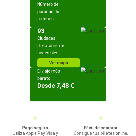
Número de
paradas de
autobús
93
Ciudades
directamente
accesibles
Ver mapa
El viaje más
barato
Desde 7,48 €
Pago seguro
Fácil de comprar
Utiliza Apple Pay, Visa y
Consigue tus billetes online,