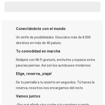
Conectándote con el mundo
Un sinfín de posibilidades. Descubre más de 8.000
destinos en más de 40 países.
Tu comodidad en marcha
Relájate con Wi-Fi gratuito, enchufes y espacio extra
para las piernas. Así son los autobuses modernos.
Elige, reserva, ¡viaja!
De tu pantalla a tu asiento en segundos. Tú haces la
reserva, nosotros nos encargamos del resto.
Vamos juntos
¿Por qué añadir otro coche a la carretera cuando