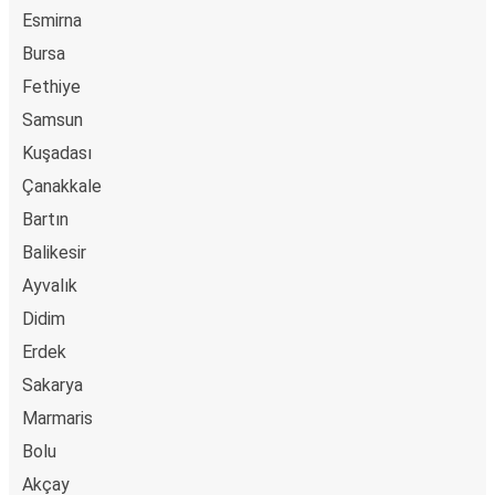
Esmirna
Bursa
Fethiye
Samsun
Kuşadası
Çanakkale
Bartın
Balikesir
Ayvalık
Didim
Erdek
Sakarya
Marmaris
Bolu
Akçay