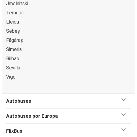
Jmelnitski
Ternopil
Lleida
Sebeș
Făgăraş
Simeria
Bilbao
Sevilla
Vigo
Autobuses
Autobuses por Europa
FlixBus