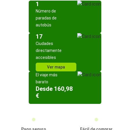
1
Número de
paradas de
autobús
17
Ciudades
directamente
accesibles
Ver mapa
El viaje más
barato
Desde 160,98
€
Pago seguro
Fácil de comprar