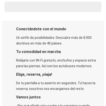
Conectándote con el mundo
Un sinfín de posibilidades. Descubre más de 8.000
destinos en más de 40 países.
Tu comodidad en marcha
Relájate con Wi-Fi gratuito, enchufes y espacio extra
para las piernas. Así son los autobuses modernos.
Elige, reserva, ¡viaja!
De tu pantalla a tu asiento en segundos. Tú haces la
reserva, nosotros nos encargamos del resto.
Vamos juntos
¿Por qué añadir otro coche a la carretera cuando