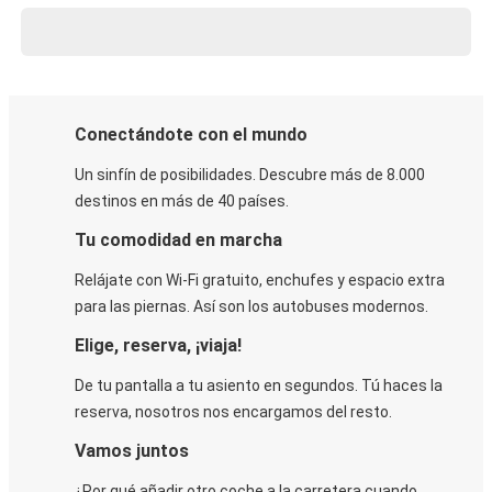
Conectándote con el mundo
Un sinfín de posibilidades. Descubre más de 8.000
destinos en más de 40 países.
Tu comodidad en marcha
Relájate con Wi-Fi gratuito, enchufes y espacio extra
para las piernas. Así son los autobuses modernos.
Elige, reserva, ¡viaja!
De tu pantalla a tu asiento en segundos. Tú haces la
reserva, nosotros nos encargamos del resto.
Vamos juntos
¿Por qué añadir otro coche a la carretera cuando