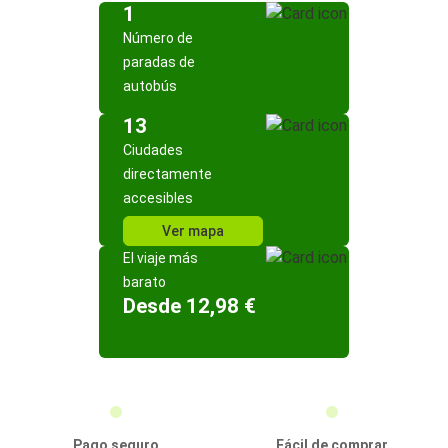
1
Número de
paradas de
autobús
13
Ciudades
directamente
accesibles
Ver mapa
El viaje más
barato
Desde 12,98 €
Pago seguro
Fácil de comprar