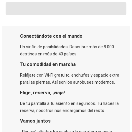
Conectándote con el mundo
Un sinfín de posibilidades. Descubre más de 8.000
destinos en más de 40 países.
Tu comodidad en marcha
Relájate con Wi-Fi gratuito, enchufes y espacio extra
para las piernas. Así son los autobuses modernos.
Elige, reserva, ¡viaja!
De tu pantalla a tu asiento en segundos. Tú haces la
reserva, nosotros nos encargamos del resto.
Vamos juntos
¿Por qué añadir otro coche a la carretera cuando