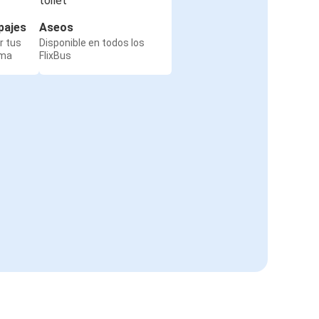
pajes
Aseos
r tus
Disponible en todos los
rma
FlixBus