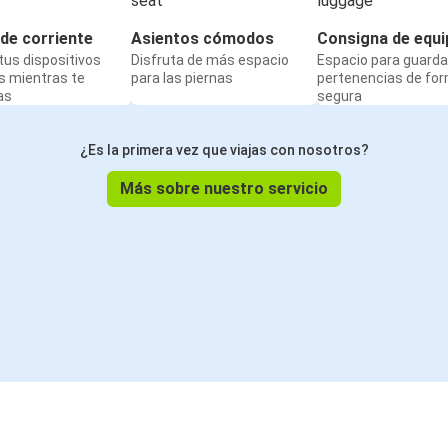
de corriente
Asientos cómodos
Consigna de equi
us dispositivos
Disfruta de más espacio
Espacio para guarda
s mientras te
para las piernas
pertenencias de fo
as
segura
¿Es la primera vez que viajas con nosotros?
Más sobre nuestro servicio