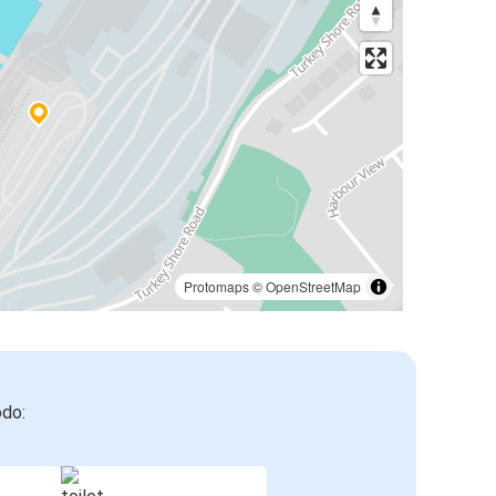
Protomaps
©
OpenStreetMap
odo: