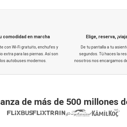
u comodidad en marcha
Elige, reserva, ¡viaja
te con Wi-Fi gratuito, enchufes y
De tu pantalla a tu asient
o extra para las piernas. Así son
segundos. Tú haces la res
los autobuses modernos.
nosotros nos encargamos del
ianza de más de 500 millones d