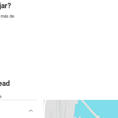
jar?
n más de
ead
e.