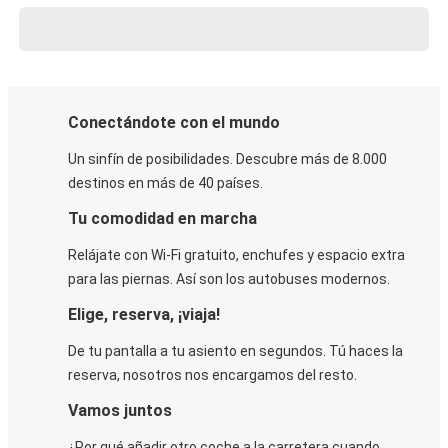
Conectándote con el mundo
Un sinfín de posibilidades. Descubre más de 8.000
destinos en más de 40 países.
Tu comodidad en marcha
Relájate con Wi-Fi gratuito, enchufes y espacio extra
para las piernas. Así son los autobuses modernos.
Elige, reserva, ¡viaja!
De tu pantalla a tu asiento en segundos. Tú haces la
reserva, nosotros nos encargamos del resto.
Vamos juntos
¿Por qué añadir otro coche a la carretera cuando