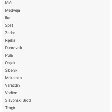
Ičići
Medveja
Ika
Split
Zadar
Rijeka
Dubrovnik
Pula
Osijek
Šibenik
Makarska
Varaždin
Vodice
Slavonski Brod
Trogir