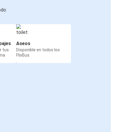
odo:
pajes
Aseos
r tus
Disponible en todos los
rma
FlixBus