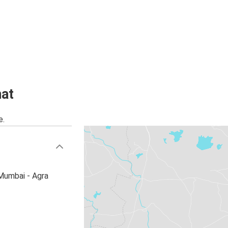
hat
e.
Mumbai - Agra