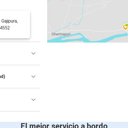
Gajipura,
54552
nd)
El mejor servicio a bordo