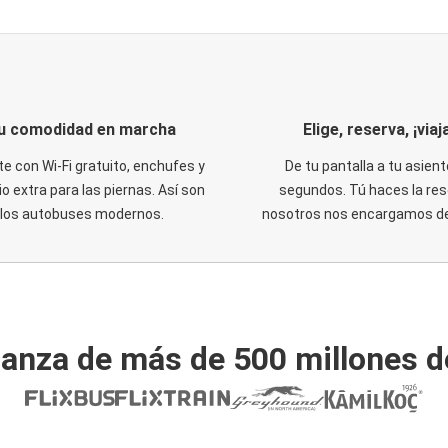
u comodidad en marcha
Elige, reserva, ¡viaja
te con Wi-Fi gratuito, enchufes y
De tu pantalla a tu asient
o extra para las piernas. Así son
segundos. Tú haces la res
los autobuses modernos.
nosotros nos encargamos del
ianza de más de 500 millones d