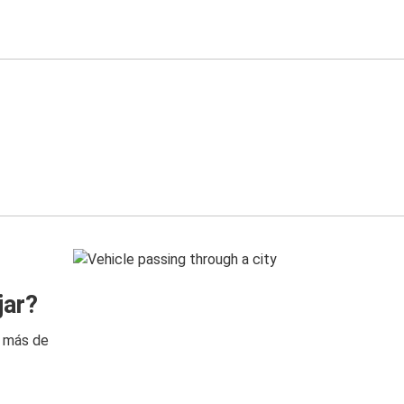
jar?
n más de