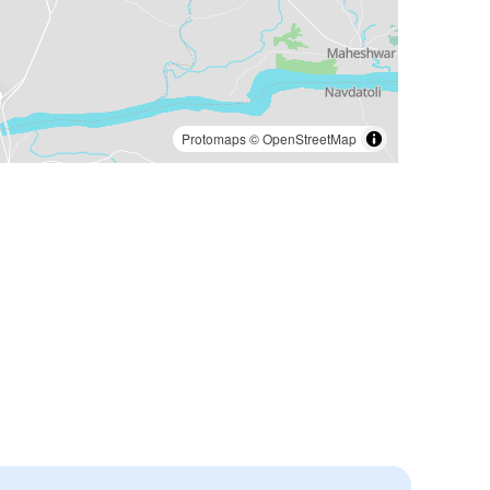
Protomaps
©
OpenStreetMap